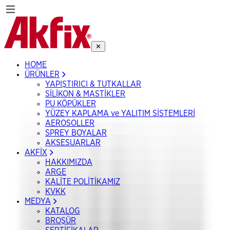
✕
HOME
ÜRÜNLER
YAPIŞTIRICI & TUTKALLAR
SİLİKON & MASTİKLER
PU KÖPÜKLER
YÜZEY KAPLAMA ve YALITIM SİSTEMLERİ
AEROSOLLER
SPREY BOYALAR
AKSESUARLAR
AKFİX
HAKKIMIZDA
ARGE
KALİTE POLİTİKAMIZ
KVKK
MEDYA
KATALOG
BROŞÜR