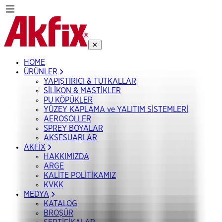
✕
HOME
ÜRÜNLER
YAPIŞTIRICI & TUTKALLAR
SİLİKON & MASTİKLER
PU KÖPÜKLER
YÜZEY KAPLAMA ve YALITIM SİSTEMLERİ
AEROSOLLER
SPREY BOYALAR
AKSESUARLAR
AKFİX
HAKKIMIZDA
ARGE
KALİTE POLİTİKAMIZ
KVKK
MEDYA
KATALOG
BROŞÜR