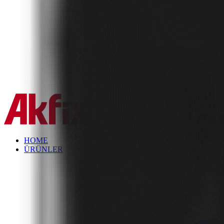
✕
HOME
ÜRÜNLER